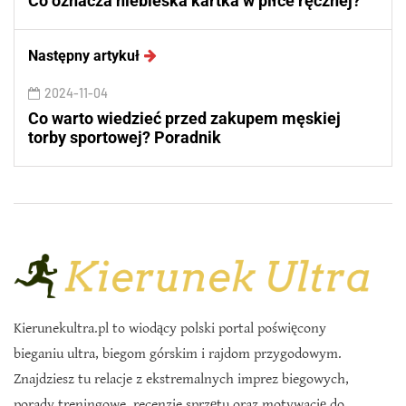
Co oznacza niebieska kartka w piłce ręcznej?
Następny artykuł
2024-11-04
Co warto wiedzieć przed zakupem męskiej
torby sportowej? Poradnik
Kierunekultra.pl to wiodący polski portal poświęcony
bieganiu ultra, biegom górskim i rajdom przygodowym.
Znajdziesz tu relacje z ekstremalnych imprez biegowych,
porady treningowe, recenzje sprzętu oraz motywację do