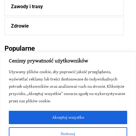
Zawody i trasy
Zdrowie
Popularne
Cenimy prywatność użytkowników
2026-06-08
Używamy plików cookie, aby poprawić jakość przeglądania,
wyświetlać reklamy lub treści dostosowane do indywidualnych
Rekord świata na 1000m - ile, kiedy,
gdzie?
potrzeb użytkowników oraz analizować ruch na stronie. Kliknięcie
przycisku „Akceptuj wszystkie” oznacza zgodę na wykorzystywanie
przez nas plików cookie.
2026-04-10
Rekord półmaratonu - w Polsce i na
Akceptuj wszystko
świecie
Dostosuj