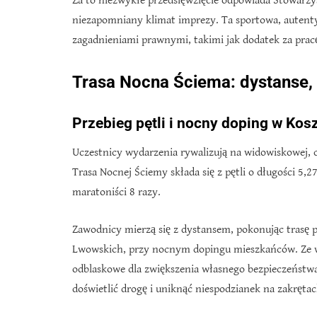
Za to niezwykłe przedsięwzięcie odpowiada Stowarzys
niezapomniany klimat imprezy. Ta sportowa, autent
zagadnieniami prawnymi, takimi jak dodatek za prac
Trasa Nocna Ściema: dystanse, 
Przebieg pętli i nocny doping w Kosz
Uczestnicy wydarzenia rywalizują na widowiskowej, c
Trasa Nocnej Ściemy składa się z pętli o długości 5,2
maratoniści 8 razy.
Zawodnicy mierzą się z dystansem, pokonując trasę pr
Lwowskich, przy nocnym dopingu mieszkańców. Ze w
odblaskowe dla zwiększenia własnego bezpieczeństw
doświetlić drogę i uniknąć niespodzianek na zakrętac