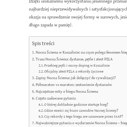
Dzięki unikalnemu wykorzystaniu jesiennego przesun
najbardziej nieprzewidywalnych i satysfakcjonujący
okazja na sprawdzenie swojej formy w surowych, jes
długo zapada w pamięć.
Spis treści
Nocna Ściema w Koszalinie: na czym polega fenomen bie
Trasa Nocna Ściema: dystanse, pętle i atest PZLA
Przebieg pętli i nocny doping w Koszalinie
Oficjalny atest PZLA a rekordy życiowe
Zapisy Nocna Ściema: jak dołączyć do rywalizacji?
Półmaraton vs maraton: zestawienie dystansów
Najczęstsze mity o biegu Nocna Ściema
Często zadawane pytania
O której dokładnie godzinie startuje bieg?
Gdzie mieści się biuro zawodów Nocnej Ściemy?
Czy rekordy z tego biegu are uznawane przez IAAF?
Najważniejsze pytania o wydarzenie Nocna Ściema – bieg,