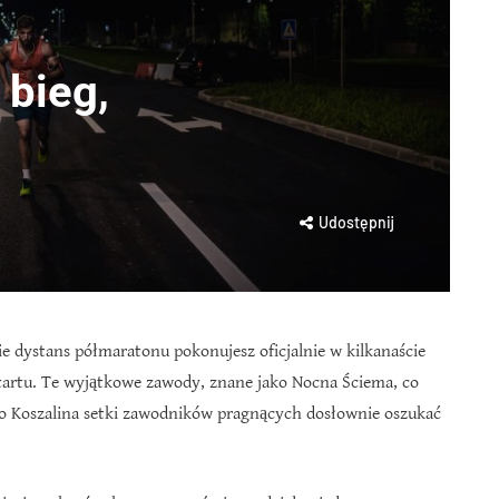
bieg,
Udostępnij
e dystans półmaratonu pokonujesz oficjalnie w kilkanaście
tartu. Te wyjątkowe zawody, znane jako Nocna Ściema, co
 do Koszalina setki zawodników pragnących dosłownie oszukać