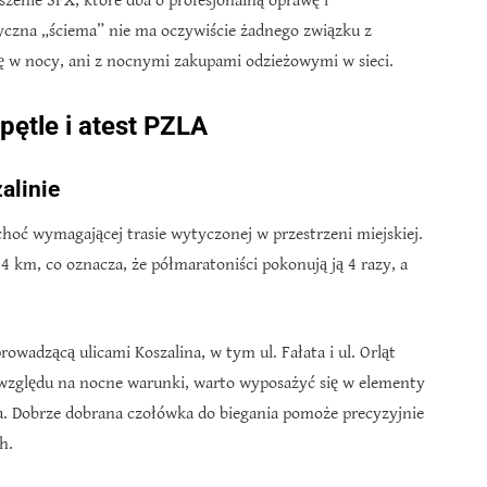
zenie SFX, które dba o profesjonalną oprawę i
yczna „ściema” nie ma oczywiście żadnego związku z
ę w nocy, ani z nocnymi zakupami odzieżowymi w sieci.
pętle i atest PZLA
alinie
hoć wymagającej trasie wytyczonej w przestrzeni miejskiej.
74 km, co oznacza, że półmaratoniści pokonują ją 4 razy, a
owadzącą ulicami Koszalina, w tym ul. Fałata i ul. Orląt
zględu na nocne warunki, warto wyposażyć się w elementy
a. Dobrze dobrana czołówka do biegania pomoże precyzyjnie
h.