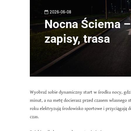
2026-06-08
Nocna Ściema – 
zapisy, trasa
Wyobraź sobie dynamiczny start w środku nocy, gdzi
minut, a na metę docierasz przed czasem własnego s
roku elektryzują środowisko sportowe i przyciągają
czas.