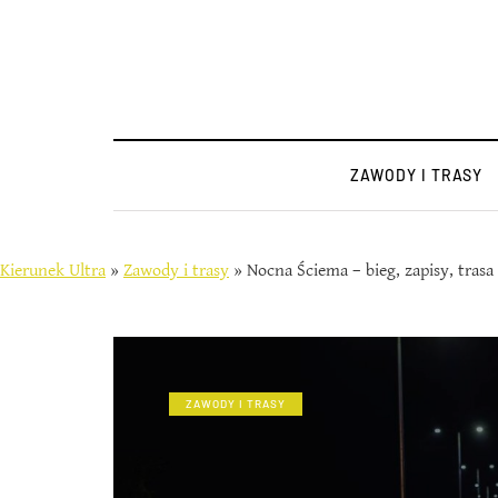
ZAWODY I TRASY
Kierunek Ultra
»
Zawody i trasy
»
Nocna Ściema – bieg, zapisy, trasa
ZAWODY I TRASY