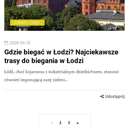
ZAWODY I TRASY
2026-04-13
Gdzie biegać w Łodzi? Najciekawsze
trasy do biegania w Łodzi
Łódź, choć kojarzona z industrialnym dziedzictwem, stanowi
również imponującą oazę zieleni…
Udostępnij
1
2
3
»