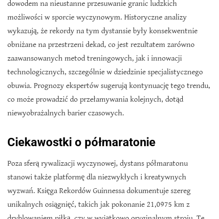
dowodem na nieustanne przesuwanie granic ludzkich
możliwości w sporcie wyczynowym. Historyczne analizy
wykazują, że rekordy na tym dystansie były konsekwentnie
obniżane na przestrzeni dekad, co jest rezultatem zarówno
zaawansowanych metod treningowych, jak i innowacji
technologicznych, szczególnie w dziedzinie specjalistycznego
obuwia. Prognozy ekspertów sugerują kontynuację tego trendu,
co może prowadzić do przełamywania kolejnych, dotąd
niewyobrażalnych barier czasowych.
Ciekawostki o półmaratonie
Poza sferą rywalizacji wyczynowej, dystans półmaratonu
stanowi także platformę dla niezwykłych i kreatywnych
wyzwań. Księga Rekordów Guinnessa dokumentuje szereg
unikalnych osiągnięć, takich jak pokonanie 21,0975 km z
dryblowaniem piłką, czy w wyjątkowo oryginalnym stroju. Te