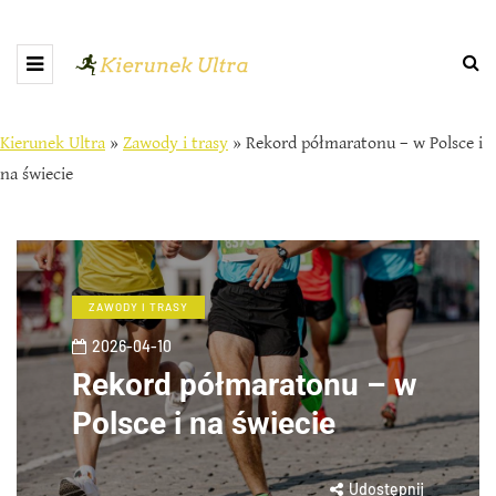
Kierunek Ultra
»
Zawody i trasy
»
Rekord półmaratonu – w Polsce i
na świecie
ZAWODY I TRASY
2026-04-10
Rekord półmaratonu – w
Polsce i na świecie
Udostępnij