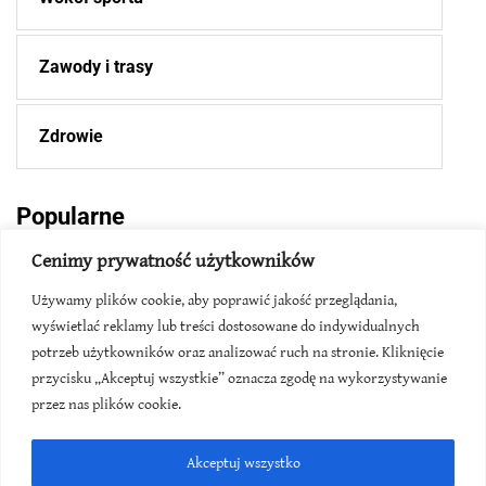
Zawody i trasy
Zdrowie
Popularne
Cenimy prywatność użytkowników
2026-06-08
Używamy plików cookie, aby poprawić jakość przeglądania,
wyświetlać reklamy lub treści dostosowane do indywidualnych
Rekord świata na 1000m - ile, kiedy,
gdzie?
potrzeb użytkowników oraz analizować ruch na stronie. Kliknięcie
przycisku „Akceptuj wszystkie” oznacza zgodę na wykorzystywanie
przez nas plików cookie.
2026-04-10
Rekord półmaratonu - w Polsce i na
Akceptuj wszystko
świecie