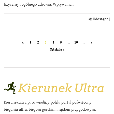
fizycznej i ogólnego zdrowia. Wpływa na…
Udostępnij
«
1
2
3
4
5
...
10
...
»
Ostatnia »
Kierunekultra.pl to wiodący polski portal poświęcony
bieganiu ultra, biegom górskim i rajdom przygodowym.