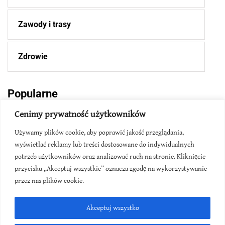
Zawody i trasy
Zdrowie
Popularne
Cenimy prywatność użytkowników
2026-06-08
Używamy plików cookie, aby poprawić jakość przeglądania,
wyświetlać reklamy lub treści dostosowane do indywidualnych
Rekord świata na 1000m - ile, kiedy,
gdzie?
potrzeb użytkowników oraz analizować ruch na stronie. Kliknięcie
przycisku „Akceptuj wszystkie” oznacza zgodę na wykorzystywanie
przez nas plików cookie.
2026-04-10
Rekord półmaratonu - w Polsce i na
Akceptuj wszystko
świecie