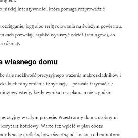
ningiem.
 o niskiej intensywności, która pomaga rozprowadzić
rozciąganie, jogę albo sesję rolowania na świeżym powietrzu.
ienkach pozwalają szybko wysuszyć odzież treningową, co
i różnicę.
aga własnego domu
adko daje możliwość precyzyjnego ważenia makroskładników i
ks kuchenny zmienia tę sytuację – pozwala trzymać się
ningowy wtedy, kiedy wynika to z planu, a nie z godzin
generacyjny w całym procesie. Przestronny dom z osobnymi
ni korytarz hotelowy. Warto też wpleść w plan obozu
koordynację i refleks, bywa świetną odskocznią od monotonii