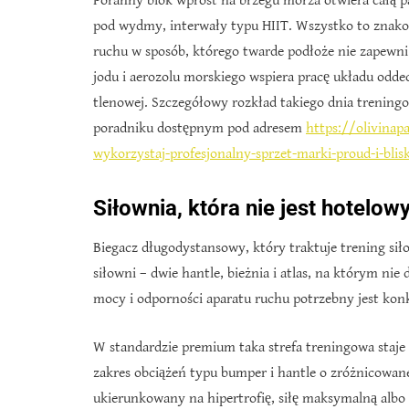
Poranny blok wprost na brzegu morza otwiera całą pa
pod wydmy, interwały typu HIIT. Wszystko to znako
ruchu w sposób, którego twarde podłoże nie zapewni
jodu i aerozolu morskiego wspiera pracę układu odde
tlenowej. Szczegółowy rozkład takiego dnia treningo
poradniku dostępnym pod adresem
https://olivinap
wykorzystaj-profesjonalny-sprzet-marki-proud-i-blis
Siłownia, która nie jest hotelo
Biegacz długodystansowy, który traktuje trening sił
siłowni – dwie hantle, bieżnia i atlas, na którym ni
mocy i odporności aparatu ruchu potrzebny jest konk
W standardzie premium taka strefa treningowa staje si
zakres obciążeń typu bumper i hantle o zróżnicowan
ukierunkowany na hipertrofię, siłę maksymalną albo