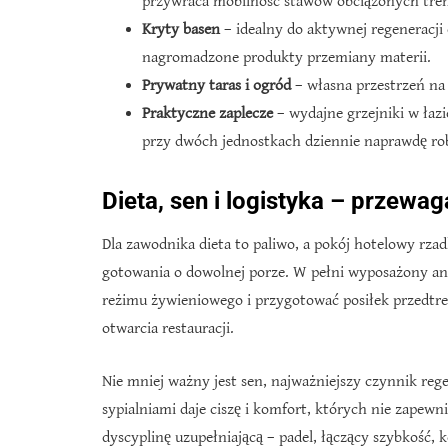
przywraca mobilność stawów obciążonych tre
Kryty basen
– idealny do aktywnej regeneracji
nagromadzone produkty przemiany materii.
Prywatny taras i ogród
– własna przestrzeń na 
Praktyczne zaplecze
– wydajne grzejniki w łaz
przy dwóch jednostkach dziennie naprawdę rob
Dieta, sen i logistyka – przew
Dla zawodnika dieta to paliwo, a pokój hotelowy rz
gotowania o dowolnej porze. W pełni wyposażony ane
reżimu żywieniowego i przygotować posiłek przedtre
otwarcia restauracji.
Nie mniej ważny jest sen, najważniejszy czynnik re
sypialniami daje ciszę i komfort, których nie zapew
dyscyplinę uzupełniającą – padel, łączący szybkość, 