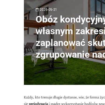
2026-05-21
Obóz kondycyjn
własnym zakresi
zaplanować sku
zgrupowanie n
Każdy, kto trenuje długie dystanse, wie, że forma ży
się
periodyzacja
i mądre wykorzystanie bodźców zewn