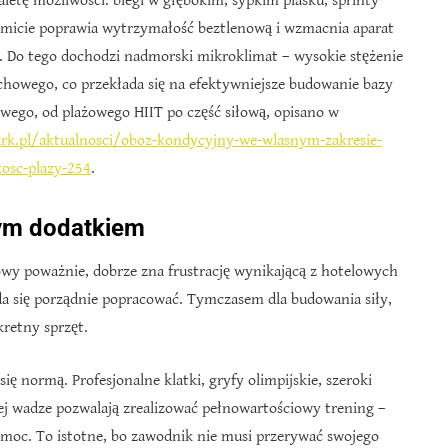
letę możliwości: biegi w głębokim, sypkim piasku, sprinty
micie poprawia wytrzymałość beztlenową i wzmacnia aparat
. Do tego dochodzi nadmorski mikroklimat – wysokie stężenie
chowego, co przekłada się na efektywniejsze budowanie bazy
wego, od plażowego HIIT po część siłową, opisano w
ark.pl/aktualnosci/oboz-kondycyjny-we-wlasnym-zakresie-
kosc-plazy-254
.
wym dodatkiem
owy poważnie, dobrze zna frustrację wynikającą z hotelowych
e da się porządnie popracować. Tymczasem dla budowania siły,
retny sprzęt.
ę normą. Profesjonalne klatki, gryfy olimpijskie, szeroki
ej wadze pozwalają zrealizować pełnowartościowy trening –
 moc. To istotne, bo zawodnik nie musi przerywać swojego