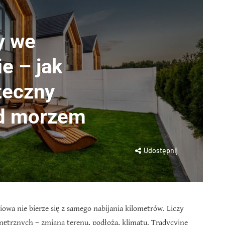
y we
e – jak
teczny
ad morzem
Udostępnij
ciowa nie bierze się z samego nabijania kilometrów. Liczy
ętrznych – zmiana terenu, podłoża, klimatu. Tradycyjne