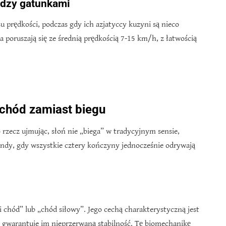
ędzy gatunkami
su prędkości, podczas gdy ich azjatyccy kuzyni są nieco
 poruszają się ze średnią prędkością 7-15 km/h, z łatwością
 chód zamiast biegu
 rzecz ujmując, słoń nie „biega” w tradycyjnym sensie,
ndy, gdy wszystkie cztery kończyny jednocześnie odrywają
 chód” lub „chód siłowy”. Jego cechą charakterystyczną jest
o gwarantuje im nieprzerwaną stabilność. Tę biomechanikę