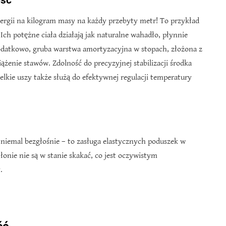
ość
nergii na kilogram masy na każdy przebyty metr! To przykład
h potężne ciała działają jak naturalne wahadło, płynnie
Dodatkowo, gruba warstwa amortyzacyjna w stopach, złożona z
iążenie stawów. Zdolność do precyzyjnej stabilizacji środka
lkie uszy także służą do efektywnej regulacji temperatury
 niemal bezgłośnie – to zasługa elastycznych poduszek w
łonie nie są w stanie skakać, co jest oczywistym
.