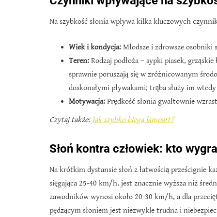
Czynniki wpływające na szybko
Na szybkość słonia wpływa kilka kluczowych czynni
Wiek i kondycja:
Młodsze i zdrowsze osobniki są
Teren:
Rodzaj podłoża – sypki piasek, grząskie
sprawnie poruszają się w zróżnicowanym środo
doskonałymi pływakami; trąba służy im wtedy
Motywacja:
Prędkość słonia gwałtownie wzrasta
Czytaj także:
Jak szybko biega lampart?
Słoń kontra człowiek: kto wygr
Na krótkim dystansie słoń z łatwością prześcignie k
sięgająca 25-40 km/h, jest znacznie wyższa niż średn
zawodników wynosi około 20-30 km/h, a dla przecięt
pędzącym słoniem jest niezwykle trudna i niebezpiec