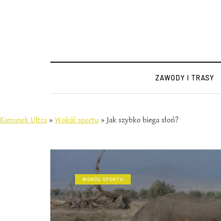
ZAWODY I TRASY
Kierunek Ultra
»
Wokół sportu
»
Jak szybko biega słoń?
WOKÓŁ SPORTU