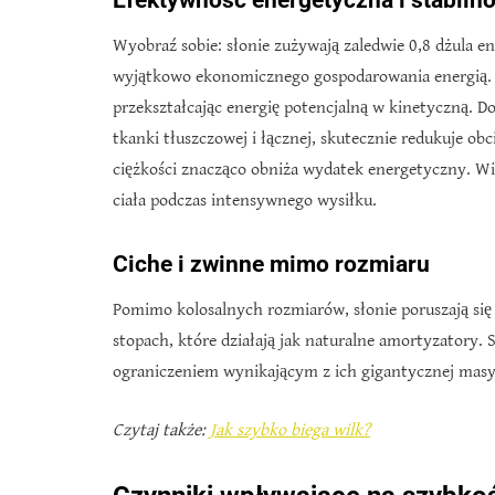
Efektywność energetyczna i stabiln
Wyobraź sobie: słonie zużywają zaledwie 0,8 dżula e
wyjątkowo ekonomicznego gospodarowania energią. Ic
przekształcając energię potencjalną w kinetyczną. 
tkanki tłuszczowej i łącznej, skutecznie redukuje obc
ciężkości znacząco obniża wydatek energetyczny. Wie
ciała podczas intensywnego wysiłku.
Ciche i zwinne mimo rozmiaru
Pomimo kolosalnych rozmiarów, słonie poruszają się
stopach, które działają jak naturalne amortyzatory. S
ograniczeniem wynikającym z ich gigantycznej masy
Czytaj także:
Jak szybko biega wilk?