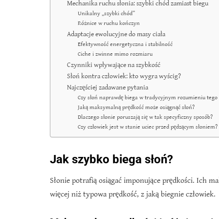
Mechanika ruchu słonia: szybki chód zamiast biegu
Unikalny „szybki chód”
Różnice w ruchu kończyn
Adaptacje ewolucyjne do masy ciała
Efektywność energetyczna i stabilność
Ciche i zwinne mimo rozmiaru
Czynniki wpływające na szybkość
Słoń kontra człowiek: kto wygra wyścig?
Najczęściej zadawane pytania
Czy słoń naprawdę biega w tradycyjnym rozumieniu tego
Jaką maksymalną prędkość może osiągnąć słoń?
Dlaczego słonie poruszają się w tak specyficzny sposób?
Czy człowiek jest w stanie uciec przed pędzącym słoniem?
Jak szybko biega słoń?
Słonie potrafią osiągać imponujące prędkości. Ich m
więcej niż typowa prędkość, z jaką biegnie człowiek.