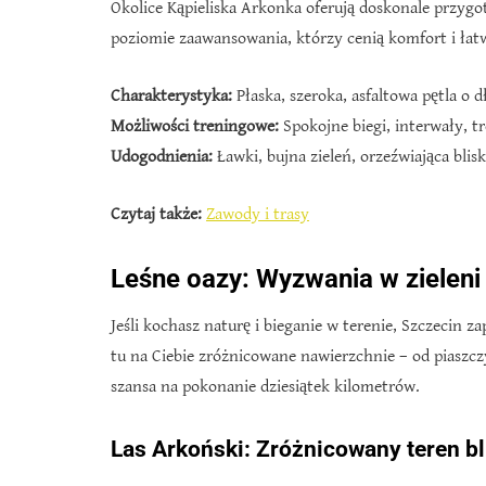
Okolice Kąpieliska Arkonka oferują doskonale przygo
poziomie zaawansowania, którzy cenią komfort i łat
Charakterystyka:
Płaska, szeroka, asfaltowa pętla o d
Możliwości treningowe:
Spokojne biegi, interwały, t
Udogodnienia:
Ławki, bujna zieleń, orzeźwiająca blis
Czytaj także:
Zawody i trasy
Leśne oazy: Wyzwania w zieleni
Jeśli kochasz naturę i bieganie w terenie, Szczecin 
tu na Ciebie zróżnicowane nawierzchnie – od piaszczy
szansa na pokonanie dziesiątek kilometrów.
Las Arkoński: Zróżnicowany teren bl