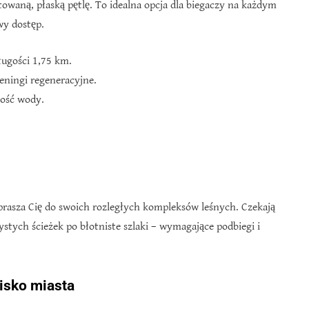
towaną, płaską pętlę. To idealna opcja dla biegaczy na każdym
wy dostęp.
ługości 1,75 km.
reningi regeneracyjne.
kość wody.
zaprasza Cię do swoich rozległych kompleksów leśnych. Czekają
stych ścieżek po błotniste szlaki – wymagające podbiegi i
isko miasta