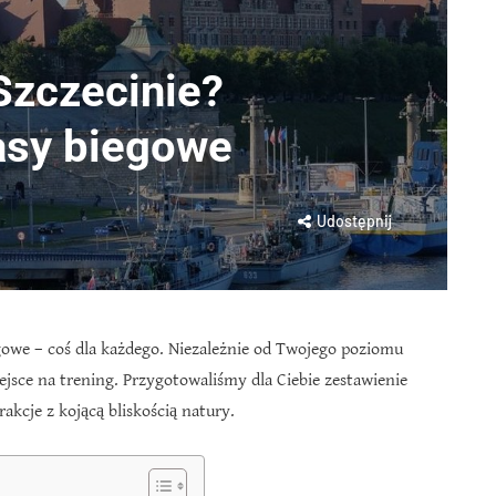
Szczecinie?
rasy biegowe
Udostępnij
egowe – coś dla każdego. Niezależnie od Twojego poziomu
ejsce na trening. Przygotowaliśmy dla Ciebie zestawienie
rakcje z kojącą bliskością natury.