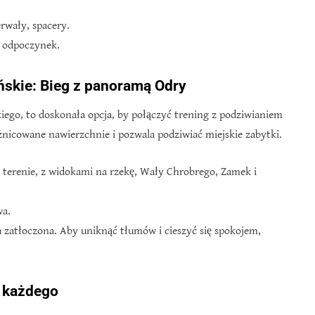
erwały, spacery.
a odpoczynek.
ńskie: Bieg z panoramą Odry
iego, to doskonała opcja, by połączyć trening z podziwianiem
żnicowane nawierzchnie i pozwala podziwiać miejskie zabytki.
 terenie, z widokami na rzekę, Wały Chrobrego, Zamek i
wa.
a zatłoczona. Aby uniknąć tłumów i cieszyć się spokojem,
a każdego