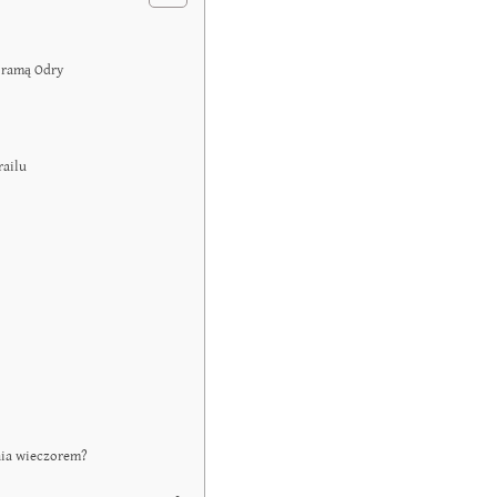
oramą Odry
railu
ania wieczorem?