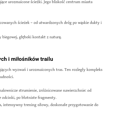
ujące urozmaicone ścieżki. Jego bliskość centrum miasta
icowanych ścieżek – od utwardzonych dróg po wąskie dukty i
y biegowej, głęboki kontakt z naturą.
h i miłośników trailu
kających wyzwań i urozmaiconych tras. Ten rozległy kompleks
udności.
malownicze strumienie, zróżnicowane nawierzchnie: od
e odcinki, po błotniste fragmenty.
, intensywny trening siłowy, doskonałe przygotowanie do