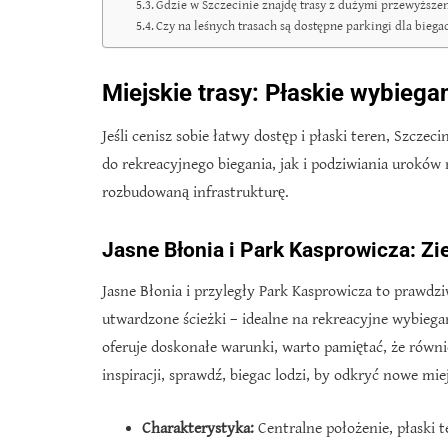
Gdzie w Szczecinie znajdę trasy z dużymi przewyższ
Czy na leśnych trasach są dostępne parkingi dla biega
Miejskie trasy: Płaskie wybiegan
Jeśli cenisz sobie łatwy dostęp i płaski teren, Szczec
do rekreacyjnego biegania, jak i podziwiania uroków
rozbudowaną infrastrukturę.
Jasne Błonia i Park Kasprowicza: Zi
Jasne Błonia i przyległy Park Kasprowicza to prawdzi
utwardzone ścieżki – idealne na rekreacyjne wybiega
oferuje doskonałe warunki, warto pamiętać, że równie
inspiracji, sprawdź, biegac lodzi, by odkryć nowe mie
Charakterystyka:
Centralne położenie, płaski t