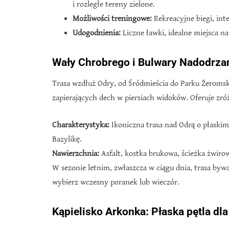
i rozległe tereny zielone.
Możliwości treningowe:
Rekreacyjne biegi, int
Udogodnienia:
Liczne ławki, idealne miejsca n
Wały Chrobrego i Bulwary Nadodrza
Trasa wzdłuż Odry, od Śródmieścia do Parku Żeromsk
zapierających dech w piersiach widoków. Oferuje zró
Charakterystyka:
Ikoniczna trasa nad Odrą o płaskim
Bazylikę.
Nawierzchnia:
Asfalt, kostka brukowa, ścieżka żwiro
W sezonie letnim, zwłaszcza w ciągu dnia, trasa byw
wybierz wczesny poranek lub wieczór.
Kąpielisko Arkonka: Płaska pętla dl