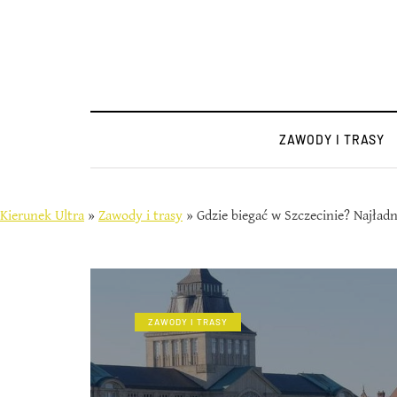
ZAWODY I TRASY
Kierunek Ultra
»
Zawody i trasy
»
Gdzie biegać w Szczecinie? Najładn
ZAWODY I TRASY